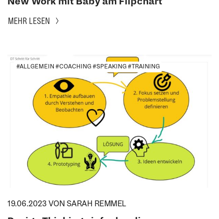
New Work mit Baby am Flipchart
MEHR LESEN
#ALLGEMEIN #COACHING #SPEAKING #TRAINING
19.06.2023
VON SARAH REMMEL