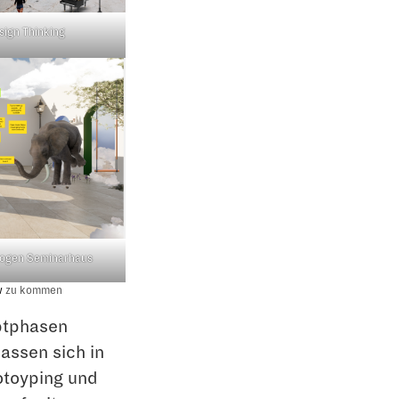
ign Thinking
ilogen Seminarhaus
w
zu kommen
ptphasen
assen sich in
otoyping und