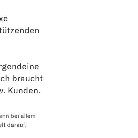
xe
stützenden
irgendeine
ich braucht
w. Kunden.
enn bei allem
lt darauf,