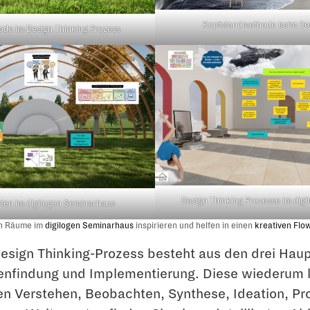
Kopfstandmethode beim Des
de im Design Thinking Prozess
Design Thinking Prozesse im dig
rten im digilogen Seminarhaus
len Räume im
digilogen Seminarhaus
inspirieren und helfen in einen
kreativen Flo
esign Thinking-Prozess besteht aus den drei Hau
eenfindung und Implementierung. Diese wiederum l
en Verstehen, Beobachten, Synthese, Ideation, Pr