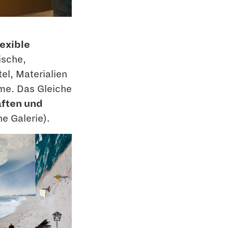
lexible
ische,
el, Materialien
ume. Das Gleiche
aften und
he Galerie).