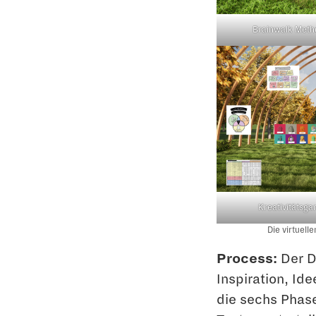
Brainwalk Metho
Kreativitätsga
Die virtuel
Process:
Der D
Inspiration, Id
die sechs Phas