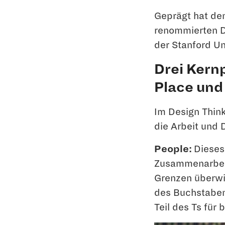
Geprägt hat den
renommierten D
der Stanford Un
Drei Kernp
Place und
Im Design Think
die Arbeit und 
People:
Dieses
Zusammenarbeit
Grenzen überwi
des Buchstabens
Teil des Ts für