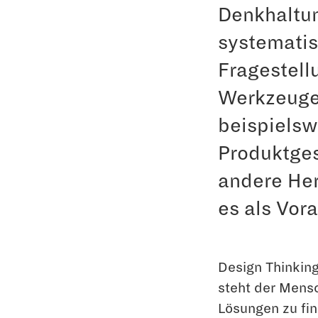
Denkhaltun
systemati
Fragestell
Werkzeuge
beispielsw
Produktges
andere Her
es als Vor
Design Thinkin
steht der Mensc
Lösungen zu fi