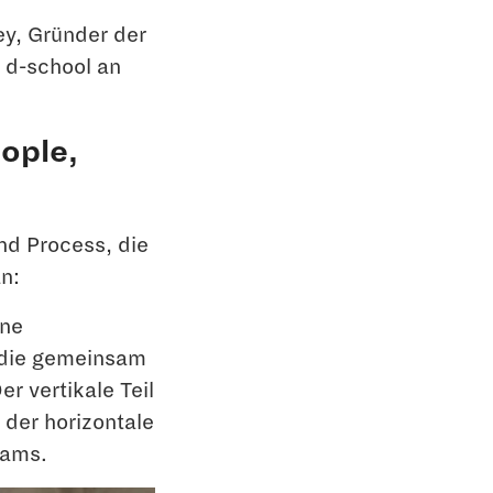
ey, Gründer der
 d-school an
eople,
nd Process, die
n:
ine
 die gemeinsam
Der vertikale Teil
 der horizontale
eams.